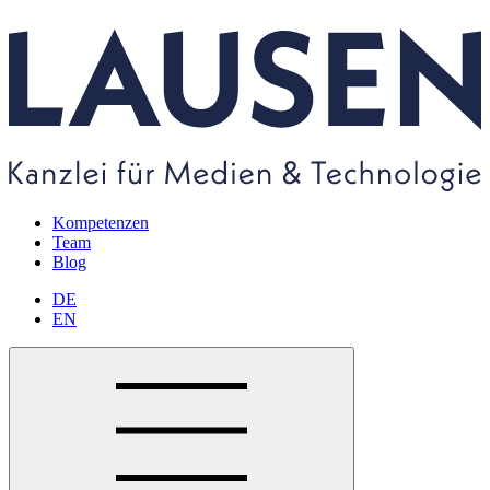
Kompetenzen
Team
Blog
DE
EN