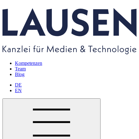
Kompetenzen
Team
Blog
DE
EN