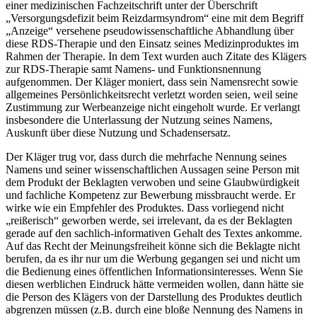
einer medizinischen Fachzeitschrift unter der Überschrift
„Versorgungsdefizit beim Reizdarmsyndrom“ eine mit dem Begriff
„Anzeige“ versehene pseudowissenschaftliche Abhandlung über
diese RDS-Therapie und den Einsatz seines Medizinproduktes im
Rahmen der Therapie. In dem Text wurden auch Zitate des Klägers
zur RDS-Therapie samt Namens- und Funktionsnennung
aufgenommen. Der Kläger moniert, dass sein Namensrecht sowie
allgemeines Persönlichkeitsrecht verletzt worden seien, weil seine
Zustimmung zur Werbeanzeige nicht eingeholt wurde. Er verlangt
insbesondere die Unterlassung der Nutzung seines Namens,
Auskunft über diese Nutzung und Schadensersatz.
Der Kläger trug vor, dass durch die mehrfache Nennung seines
Namens und seiner wissenschaftlichen Aussagen seine Person mit
dem Produkt der Beklagten verwoben und seine Glaubwürdigkeit
und fachliche Kompetenz zur Bewerbung missbraucht werde. Er
wirke wie ein Empfehler des Produktes. Dass vorliegend nicht
„reißerisch“ geworben werde, sei irrelevant, da es der Beklagten
gerade auf den sachlich-informativen Gehalt des Textes ankomme.
Auf das Recht der Meinungsfreiheit könne sich die Beklagte nicht
berufen, da es ihr nur um die Werbung gegangen sei und nicht um
die Bedienung eines öffentlichen Informationsinteresses. Wenn Sie
diesen werblichen Eindruck hätte vermeiden wollen, dann hätte sie
die Person des Klägers von der Darstellung des Produktes deutlich
abgrenzen müssen (z.B. durch eine bloße Nennung des Namens in