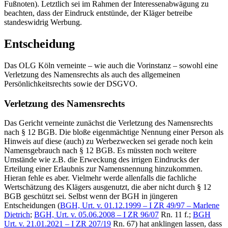
Fußnoten). Letztlich sei im Rahmen der Interessenabwägung zu
beachten, dass der Eindruck entstünde, der Kläger betreibe
standeswidrig Werbung.
Entscheidung
Das OLG Köln verneinte – wie auch die Vorinstanz – sowohl eine
Verletzung des Namensrechts als auch des allgemeinen
Persönlichkeitsrechts sowie der DSGVO.
Verletzung des Namensrechts
Das Gericht verneinte zunächst die Verletzung des Namensrechts
nach § 12 BGB. Die bloße eigenmächtige Nennung einer Person als
Hinweis auf diese (auch) zu Werbezwecken sei gerade noch kein
Namensgebrauch nach § 12 BGB. Es müssten noch weitere
Umstände wie z.B. die Erweckung des irrigen Eindrucks der
Erteilung einer Erlaubnis zur Namensnennung hinzukommen.
Hieran fehle es aber. Vielmehr werde allenfalls die fachliche
Wertschätzung des Klägers ausgenutzt, die aber nicht durch § 12
BGB geschützt sei. Selbst wenn der BGH in jüngeren
Entscheidungen (
BGH, Urt. v. 01.12.1999 – I ZR 49/97 – Marlene
Dietrich
;
BGH, Urt. v. 05.06.2008 – I ZR 96/07
Rn. 11 f.;
BGH
Urt. v. 21.01.2021 – I ZR 207/19
Rn. 67) hat anklingen lassen, dass