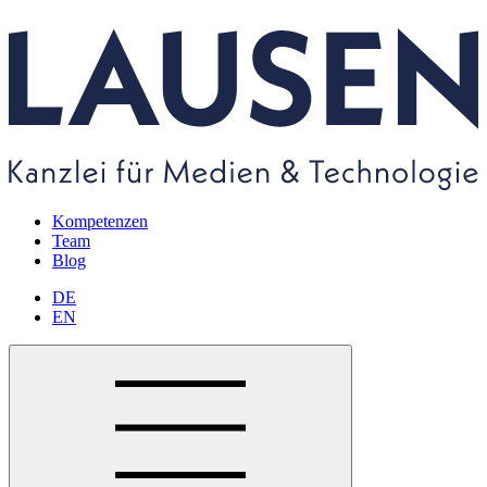
Kompetenzen
Team
Blog
DE
EN