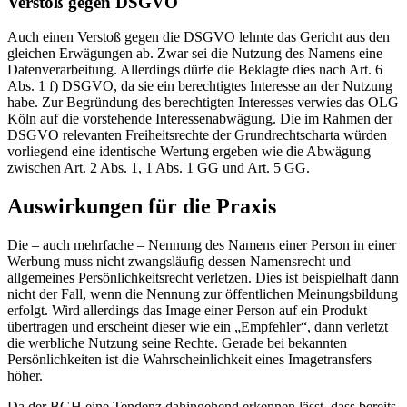
Verstoß gegen DSGVO
Auch einen Verstoß gegen die DSGVO lehnte das Gericht aus den
gleichen Erwägungen ab. Zwar sei die Nutzung des Namens eine
Datenverarbeitung. Allerdings dürfe die Beklagte dies nach Art. 6
Abs. 1 f) DSGVO, da sie ein berechtigtes Interesse an der Nutzung
habe. Zur Begründung des berechtigten Interesses verwies das OLG
Köln auf die vorstehende Interessenabwägung. Die im Rahmen der
DSGVO relevanten Freiheitsrechte der Grundrechtscharta würden
vorliegend eine identische Wertung ergeben wie die Abwägung
zwischen Art. 2 Abs. 1, 1 Abs. 1 GG und Art. 5 GG.
Auswirkungen für die Praxis
Die – auch mehrfache – Nennung des Namens einer Person in einer
Werbung muss nicht zwangsläufig dessen Namensrecht und
allgemeines Persönlichkeitsrecht verletzen. Dies ist beispielhaft dann
nicht der Fall, wenn die Nennung zur öffentlichen Meinungsbildung
erfolgt. Wird allerdings das Image einer Person auf ein Produkt
übertragen und erscheint dieser wie ein „Empfehler“, dann verletzt
die werbliche Nutzung seine Rechte. Gerade bei bekannten
Persönlichkeiten ist die Wahrscheinlichkeit eines Imagetransfers
höher.
Da der BGH eine Tendenz dahingehend erkennen lässt, dass bereits