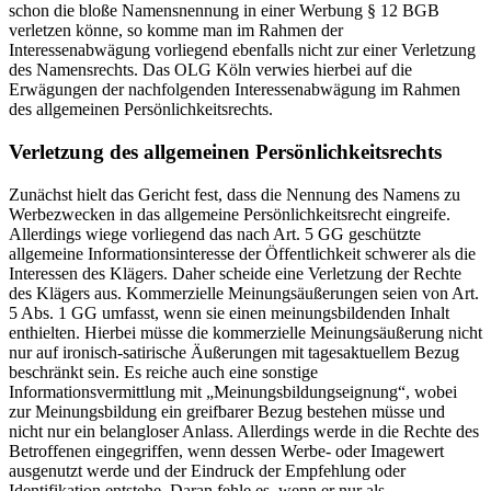
schon die bloße Namensnennung in einer Werbung § 12 BGB
verletzen könne, so komme man im Rahmen der
Interessenabwägung vorliegend ebenfalls nicht zur einer Verletzung
des Namensrechts. Das OLG Köln verwies hierbei auf die
Erwägungen der nachfolgenden Interessenabwägung im Rahmen
des allgemeinen Persönlichkeitsrechts.
Verletzung des allgemeinen Persönlichkeitsrechts
Zunächst hielt das Gericht fest, dass die Nennung des Namens zu
Werbezwecken in das allgemeine Persönlichkeitsrecht eingreife.
Allerdings wiege vorliegend das nach Art. 5 GG geschützte
allgemeine Informationsinteresse der Öffentlichkeit schwerer als die
Interessen des Klägers. Daher scheide eine Verletzung der Rechte
des Klägers aus. Kommerzielle Meinungsäußerungen seien von Art.
5 Abs. 1 GG umfasst, wenn sie einen meinungsbildenden Inhalt
enthielten. Hierbei müsse die kommerzielle Meinungsäußerung nicht
nur auf ironisch-satirische Äußerungen mit tagesaktuellem Bezug
beschränkt sein. Es reiche auch eine sonstige
Informationsvermittlung mit „Meinungsbildungseignung“, wobei
zur Meinungsbildung ein greifbarer Bezug bestehen müsse und
nicht nur ein belangloser Anlass. Allerdings werde in die Rechte des
Betroffenen eingegriffen, wenn dessen Werbe- oder Imagewert
ausgenutzt werde und der Eindruck der Empfehlung oder
Identifikation entstehe. Daran fehle es, wenn er nur als