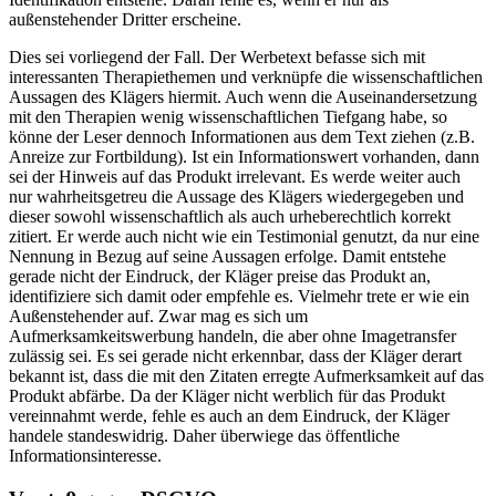
außenstehender Dritter erscheine.
Dies sei vorliegend der Fall. Der Werbetext befasse sich mit
interessanten Therapiethemen und verknüpfe die wissenschaftlichen
Aussagen des Klägers hiermit. Auch wenn die Auseinandersetzung
mit den Therapien wenig wissenschaftlichen Tiefgang habe, so
könne der Leser dennoch Informationen aus dem Text ziehen (z.B.
Anreize zur Fortbildung). Ist ein Informationswert vorhanden, dann
sei der Hinweis auf das Produkt irrelevant. Es werde weiter auch
nur wahrheitsgetreu die Aussage des Klägers wiedergegeben und
dieser sowohl wissenschaftlich als auch urheberechtlich korrekt
zitiert. Er werde auch nicht wie ein Testimonial genutzt, da nur eine
Nennung in Bezug auf seine Aussagen erfolge. Damit entstehe
gerade nicht der Eindruck, der Kläger preise das Produkt an,
identifiziere sich damit oder empfehle es. Vielmehr trete er wie ein
Außenstehender auf. Zwar mag es sich um
Aufmerksamkeitswerbung handeln, die aber ohne Imagetransfer
zulässig sei. Es sei gerade nicht erkennbar, dass der Kläger derart
bekannt ist, dass die mit den Zitaten erregte Aufmerksamkeit auf das
Produkt abfärbe. Da der Kläger nicht werblich für das Produkt
vereinnahmt werde, fehle es auch an dem Eindruck, der Kläger
handele standeswidrig. Daher überwiege das öffentliche
Informationsinteresse.