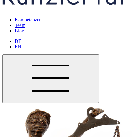
Kompetenzen
Team
Blog
DE
EN