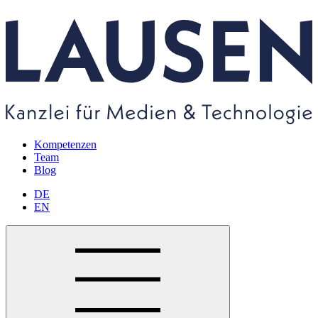
Kompetenzen
Team
Blog
DE
EN