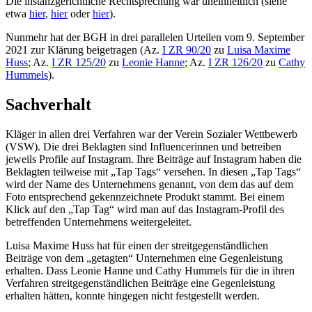
Die instanzgerichtliche Rechtsprechung war uneinheitlich (siehe
etwa
hier
,
hier
oder
hier
).
Nunmehr hat der BGH in drei parallelen Urteilen vom 9. September
2021 zur Klärung beigetragen (Az.
I ZR 90/20
zu
Luisa Maxime
Huss
; Az.
I ZR 125/20
zu
Leonie Hanne
; Az.
I ZR 126/20
zu
Cathy
Hummels
).
Sachverhalt
Kläger in allen drei Verfahren war der Verein Sozialer Wettbewerb
(VSW). Die drei Beklagten sind Influencerinnen und betreiben
jeweils Profile auf Instagram. Ihre Beiträge auf Instagram haben die
Beklagten teilweise mit „Tap Tags“ versehen. In diesen „Tap Tags“
wird der Name des Unternehmens genannt, von dem das auf dem
Foto entsprechend gekennzeichnete Produkt stammt. Bei einem
Klick auf den „Tap Tag“ wird man auf das Instagram-Profil des
betreffenden Unternehmens weitergeleitet.
Luisa Maxime Huss hat für einen der streitgegenständlichen
Beiträge von dem „getagten“ Unternehmen eine Gegenleistung
erhalten. Dass Leonie Hanne und Cathy Hummels für die in ihren
Verfahren streitgegenständlichen Beiträge eine Gegenleistung
erhalten hätten, konnte hingegen nicht festgestellt werden.