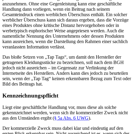
anzunehmen. Ohne eine Gegenleistung kann eine geschäftliche
Handlung dann vorliegen, wenn ein Beitrag nach seinem
Gesamteindruck einen werblichen Überschuss enthält. Ein solcher
werblicher Überschuss kann sich daraus ergeben, dass die Vorzüge
eines Produktes ohne kritische Distanz hervorgehoben oder in
werbetypisch euphorischer Weise angepriesen werden. Auch die
namentliche Nennung des Unternehmens oder dessen Produkten
kann ausreichen, wenn die Darstellung den Rahmen einer sachlich
veranlassten Information verlässt.
Das bloße Setzen von „Tap Tags“, um damit den Hersteller der
getragenen Kleidungsstücke zu bezeichnen, soll nach dem BGH
jedoch nicht ausreichen – im Gegensatz zur Verlinkung der
Internetseite des Herstellers. Anders kann dies jedoch zu beurteilen
sein, wenn der „Tap Tag“ keinen erkennbaren Bezug zum Text oder
Bild des Beitrags hat.
Kennzeichnungspflicht
Liegt eine geschäftliche Handlung vor, muss diese als solche
gekennzeichnet werden, wenn sich ihr kommerzieller Zweck nicht
aus den Umständen ergibt (
§ 5a Abs. 6 UWG
).
Der kommerzielle Zweck muss dabei klar und eindeutig auf den
ersten Blick erkennbar sein. Nicht ausreichend ist es, wenn sich der