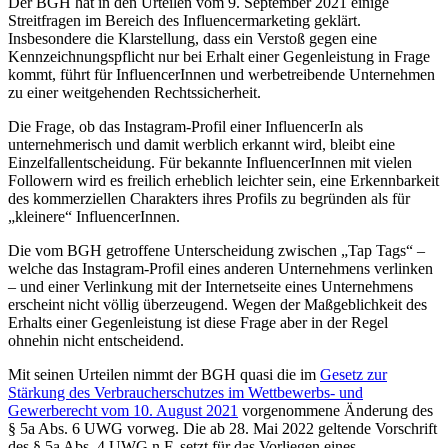
Der BGH hat in den Urteilen vom 9. September 2021 einige
Streitfragen im Bereich des Influencermarketing geklärt.
Insbesondere die Klarstellung, dass ein Verstoß gegen eine
Kennzeichnungspflicht nur bei Erhalt einer Gegenleistung in Frage
kommt, führt für InfluencerInnen und werbetreibende Unternehmen
zu einer weitgehenden Rechtssicherheit.
Die Frage, ob das Instagram-Profil einer InfluencerIn als
unternehmerisch und damit werblich erkannt wird, bleibt eine
Einzelfallentscheidung. Für bekannte InfluencerInnen mit vielen
Followern wird es freilich erheblich leichter sein, eine Erkennbarkeit
des kommerziellen Charakters ihres Profils zu begründen als für
„kleinere“ InfluencerInnen.
Die vom BGH getroffene Unterscheidung zwischen „Tap Tags“ –
welche das Instagram-Profil eines anderen Unternehmens verlinken
– und einer Verlinkung mit der Internetseite eines Unternehmens
erscheint nicht völlig überzeugend. Wegen der Maßgeblichkeit des
Erhalts einer Gegenleistung ist diese Frage aber in der Regel
ohnehin nicht entscheidend.
Mit seinen Urteilen nimmt der BGH quasi die im
Gesetz zur
Stärkung des Verbraucherschutzes im Wettbewerbs- und
Gewerberecht vom 10. August 2021
vorgenommene Änderung des
§ 5a Abs. 6 UWG vorweg. Die ab 28. Mai 2022 geltende Vorschrift
des § 5a Abs. 4 UWG n.F. setzt für das Vorliegen eines