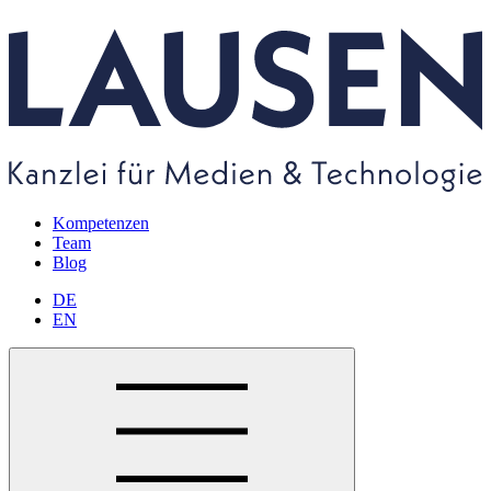
Kompetenzen
Team
Blog
DE
EN