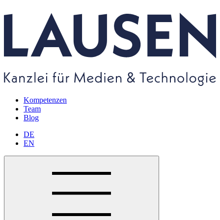
Kompetenzen
Team
Blog
DE
EN