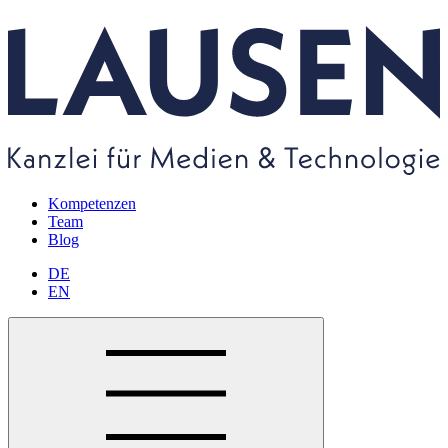
Kompetenzen
Team
Blog
DE
EN