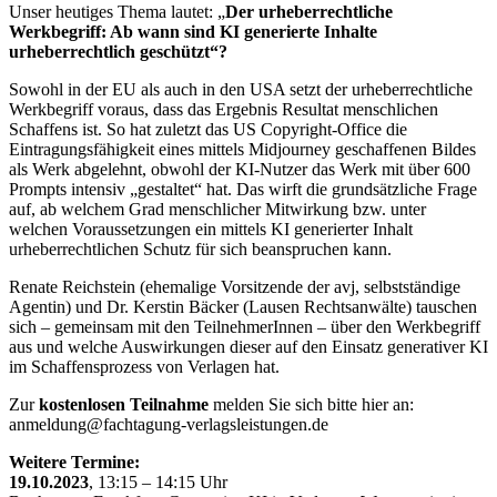
Unser heutiges Thema lautet: „
Der urheberrechtliche
Werkbegriff: Ab wann sind KI generierte Inhalte
urheberrechtlich geschützt“?
Sowohl in der EU als auch in den USA setzt der urheberrechtliche
Werkbegriff voraus, dass das Ergebnis Resultat menschlichen
Schaffens ist. So hat zuletzt das US Copyright-Office die
Eintragungsfähigkeit eines mittels Midjourney geschaffenen Bildes
als Werk abgelehnt, obwohl der KI-Nutzer das Werk mit über 600
Prompts intensiv „gestaltet“ hat. Das wirft die grundsätzliche Frage
auf, ab welchem Grad menschlicher Mitwirkung bzw. unter
welchen Voraussetzungen ein mittels KI generierter Inhalt
urheberrechtlichen Schutz für sich beanspruchen kann.
Renate Reichstein (ehemalige Vorsitzende der avj, selbstständige
Agentin) und Dr. Kerstin Bäcker (Lausen Rechtsanwälte) tauschen
sich – gemeinsam mit den TeilnehmerInnen – über den Werkbegriff
aus und welche Auswirkungen dieser auf den Einsatz generativer KI
im Schaffensprozess von Verlagen hat.
Zur
kostenlosen Teilnahme
melden Sie sich bitte hier an:
anmeldung@fachtagung-verlagsleistungen.de
Weitere Termine:
19.10.2023
, 13:15 – 14:15 Uhr