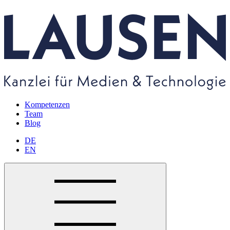
Kompetenzen
Team
Blog
DE
EN