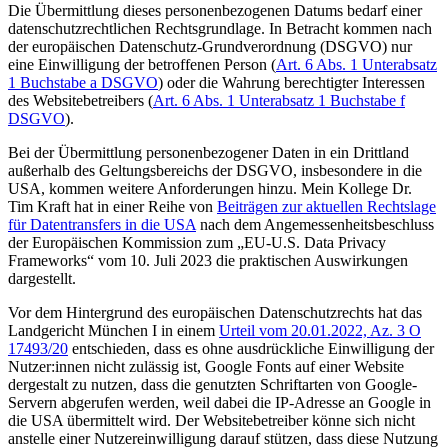
Die Übermittlung dieses personenbezogenen Datums bedarf einer
datenschutzrechtlichen Rechtsgrundlage. In Betracht kommen nach
der europäischen Datenschutz-Grundverordnung (DSGVO) nur
eine Einwilligung der betroffenen Person (
Art. 6 Abs. 1 Unterabsatz
1 Buchstabe a DSGVO
) oder die Wahrung berechtigter Interessen
des Websitebetreibers (
Art. 6 Abs. 1 Unterabsatz 1 Buchstabe f
DSGVO
).
Bei der Übermittlung personenbezogener Daten in ein Drittland
außerhalb des Geltungsbereichs der DSGVO, insbesondere in die
USA, kommen weitere Anforderungen hinzu. Mein Kollege Dr.
Tim Kraft hat in einer Reihe von
Beiträgen zur aktuellen Rechtslage
für Datentransfers in die USA
nach dem Angemessenheitsbeschluss
der Europäischen Kommission zum „EU-U.S. Data Privacy
Frameworks“ vom 10. Juli 2023 die praktischen Auswirkungen
dargestellt.
Vor dem Hintergrund des europäischen Datenschutzrechts hat das
Landgericht München I in einem
Urteil vom 20.01.2022, Az. 3 O
17493/20
entschieden, dass es ohne ausdrückliche Einwilligung der
Nutzer:innen nicht zulässig ist, Google Fonts auf einer Website
dergestalt zu nutzen, dass die genutzten Schriftarten von Google-
Servern abgerufen werden, weil dabei die IP-Adresse an Google in
die USA übermittelt wird. Der Websitebetreiber könne sich nicht
anstelle einer Nutzereinwilligung darauf stützen, dass diese Nutzung