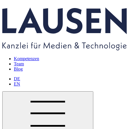
Kompetenzen
Team
Blog
DE
EN