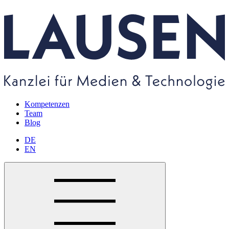
Kompetenzen
Team
Blog
DE
EN