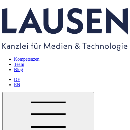
Kompetenzen
Team
Blog
DE
EN