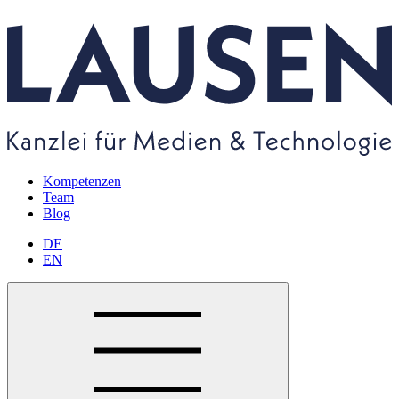
Kompetenzen
Team
Blog
DE
EN