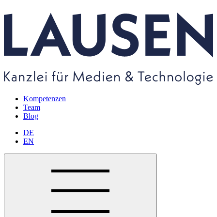
Kompetenzen
Team
Blog
DE
EN