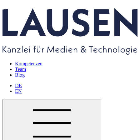
Kompetenzen
Team
Blog
DE
EN