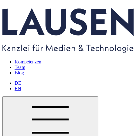
Kompetenzen
Team
Blog
DE
EN