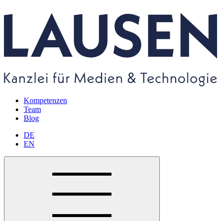
Kompetenzen
Team
Blog
DE
EN