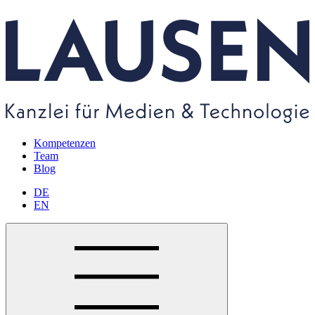
Kompetenzen
Team
Blog
DE
EN