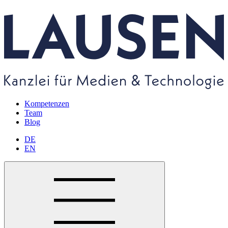
Kompetenzen
Team
Blog
DE
EN