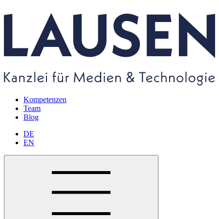
Kompetenzen
Team
Blog
DE
EN