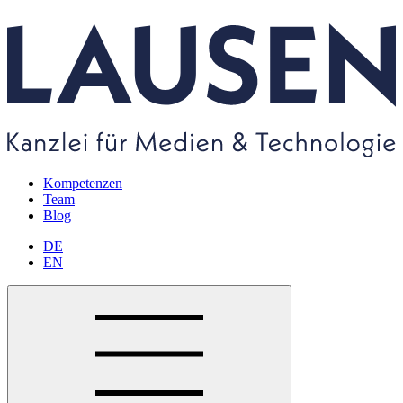
Kompetenzen
Team
Blog
DE
EN