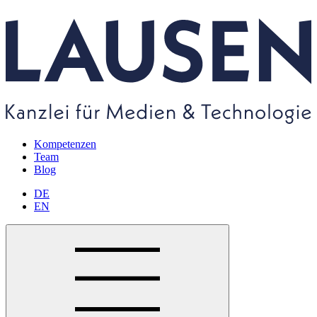
Kompetenzen
Team
Blog
DE
EN