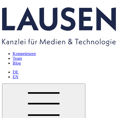
Kompetenzen
Team
Blog
DE
EN