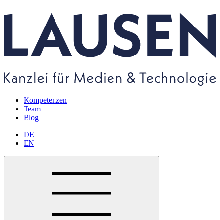
Kompetenzen
Team
Blog
DE
EN