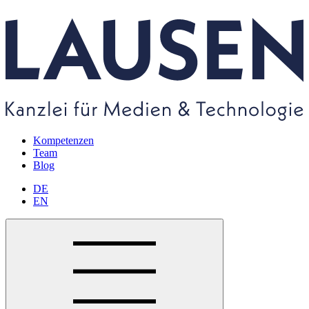
Kompetenzen
Team
Blog
DE
EN