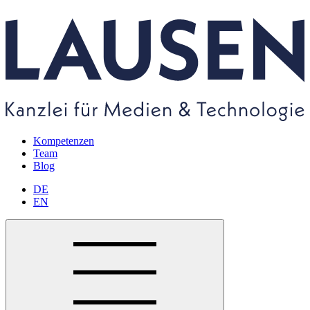
Kompetenzen
Team
Blog
DE
EN