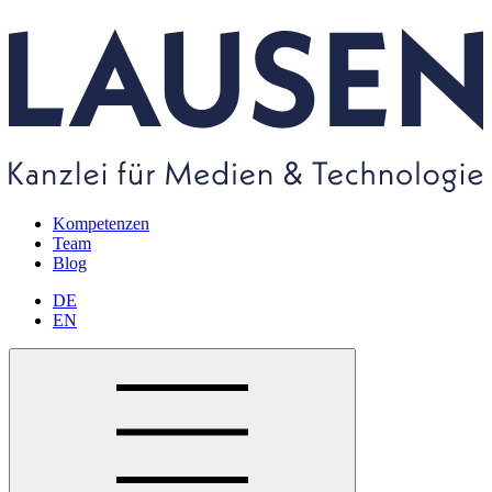
Kompetenzen
Team
Blog
DE
EN