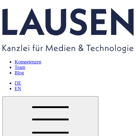
Kompetenzen
Team
Blog
DE
EN