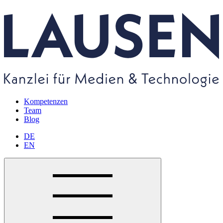
Kompetenzen
Team
Blog
DE
EN