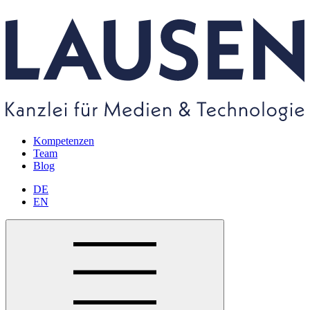
Kompetenzen
Team
Blog
DE
EN