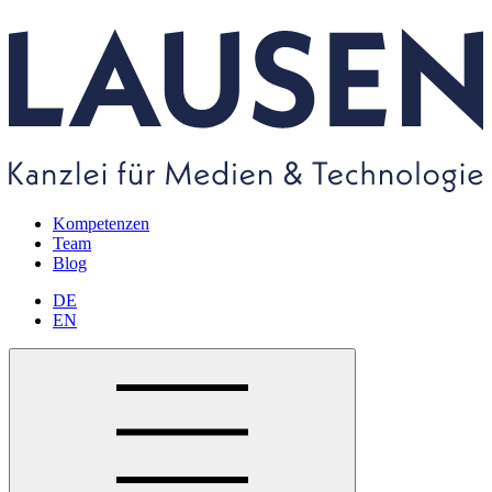
Kompetenzen
Team
Blog
DE
EN