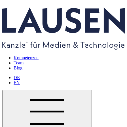
Kompetenzen
Team
Blog
DE
EN