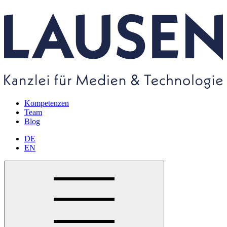
Kompetenzen
Team
Blog
DE
EN