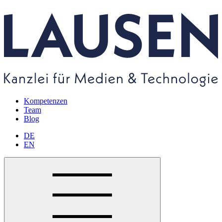
Kompetenzen
Team
Blog
DE
EN