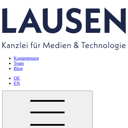
Kompetenzen
Team
Blog
DE
EN