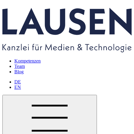
Kompetenzen
Team
Blog
DE
EN