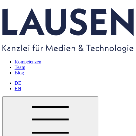
Kompetenzen
Team
Blog
DE
EN