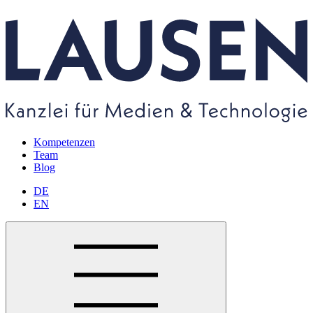
Kompetenzen
Team
Blog
DE
EN