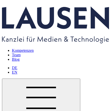
Kompetenzen
Team
Blog
DE
EN